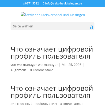
0971 5582
info@aekv-badkissingen.de
Seite wählen
Что означает цифровой
профиль пользователя
von
wp-manager wp-manager
|
Mai 25, 2026
|
Allgemein
|
0 Kommentare
Что означает цифровой
профиль пользователя
Электронный профиль клиента представляет