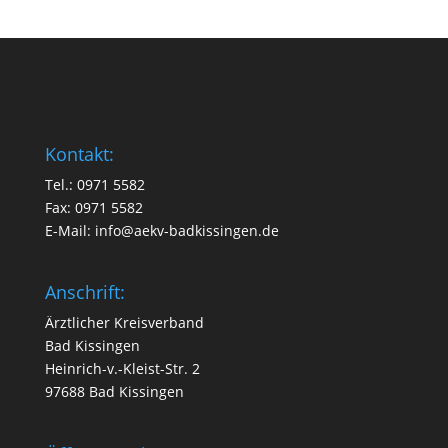
Kontakt:
Tel.: 0971 5582
Fax: 0971 5582
E-Mail: info@aekv-badkissingen.de
Anschrift:
Ärztlicher Kreisverband
Bad Kissingen
Heinrich-v.-Kleist-Str. 2
97688 Bad Kissingen