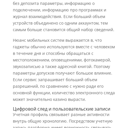
без депозита параметры, информацию о
подключении, информацию про программах и
журнал взаимодействия. Если больший объем
устройств объединено со одним аккаунтом, тем
самым больше становится общий набор сведений.
Нюанс мобильных систем выражается в, что
гаджеты обычно используются вместе с человеком
в течение дня и способны обращаться с
местоположением, оповещениями, фотокамерой,
звукозаписью а также адресной книгой. Поэтому
параметры допусков получают большое влияние.
Если сервис запрашивает больший объем
разрешений, по сравнению с нужно ради его
основной функции, количество электронного следа
может значительно казино вырасти.
Цифровой след и пользовательские записи
Учетная профиль связывает разные активности
внутрь общую хронологию. Посредством учетную
запись платформа имеет возможность связывать