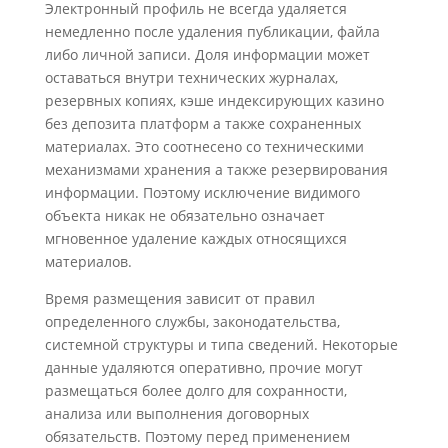
Электронный профиль не всегда удаляется
немедленно после удаления публикации, файла
либо личной записи. Доля информации может
оставаться внутри технических журналах,
резервных копиях, кэше индексирующих казино
без депозита платформ а также сохраненных
материалах. Это соотнесено со техническими
механизмами хранения а также резервирования
информации. Поэтому исключение видимого
объекта никак не обязательно означает
мгновенное удаление каждых относящихся
материалов.
Время размещения зависит от правил
определенного службы, законодательства,
системной структуры и типа сведений. Некоторые
данные удаляются оперативно, прочие могут
размещаться более долго для сохранности,
анализа или выполнения договорных
обязательств. Поэтому перед применением