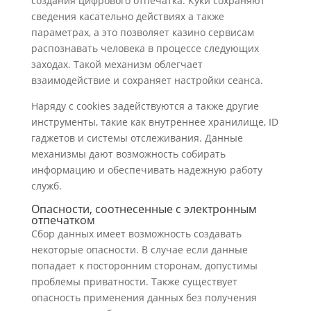
создания цифрового отпечатка. Куки сохраняют
сведения касательно действиях а также
параметрах, а это позволяет казино сервисам
распознавать человека в процессе следующих
заходах. Такой механизм облегчает
взаимодействие и сохраняет настройки сеанса.
Наряду с cookies задействуются а также другие
инструменты, такие как внутреннее хранилище, ID
гаджетов и системы отслеживания. Данные
механизмы дают возможность собирать
информацию и обеспечивать надежную работу
служб.
Опасности, соотнесенные с электронным
отпечатком
Сбор данных имеет возможность создавать
некоторые опасности. В случае если данные
попадает к посторонним сторонам, допустимы
проблемы приватности. Также существует
опасность применения данных без получения