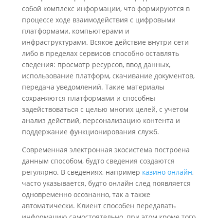
собой комплекс информации, что формируются в
процессе ходе взаимодействия с цифровыми
платформами, компьютерами и
инфраструктурами. Всякое действие внутри сети
либо в пределах сервисов способно оставлять
сведения: просмотр ресурсов, ввод данных,
использование платформ, скачивание документов,
передача уведомлений. Такие материалы
сохраняются платформами и способны
задействоваться с целью многих целей, с учетом
анализ действий, персонализацию контента и
поддержание функционирования служб.
Современная электронная экосистема построена
данным способом, будто сведения создаются
регулярно. В сведениях, например
казино онлайн
,
часто указывается, будто онлайн след появляется
одновременно осознанно, так а также
автоматически. Клиент способен передавать
информацию самостоятельно, при этом кроме того