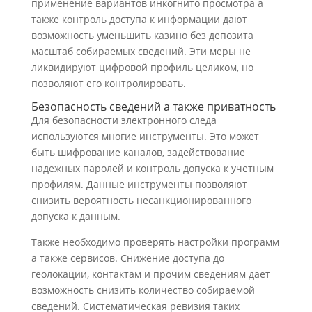
применение вариантов инкогнито просмотра а
также контроль доступа к информации дают
возможность уменьшить казино без депозита
масштаб собираемых сведений. Эти меры не
ликвидируют цифровой профиль целиком, но
позволяют его контролировать.
Безопасность сведений а также приватность
Для безопасности электронного следа
используются многие инструменты. Это может
быть шифрование каналов, задействование
надежных паролей и контроль допуска к учетным
профилям. Данные инструменты позволяют
снизить вероятность несанкционированного
допуска к данным.
Также необходимо проверять настройки программ
а также сервисов. Снижение доступа до
геолокации, контактам и прочим сведениям дает
возможность снизить количество собираемой
сведений. Систематическая ревизия таких